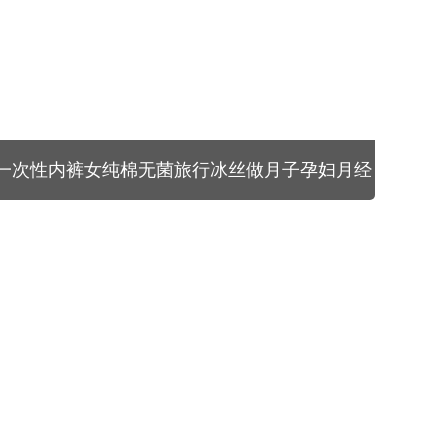
一次性内裤女纯棉无菌旅行冰丝做月子孕妇月经
全棉便携免洗日抛裤